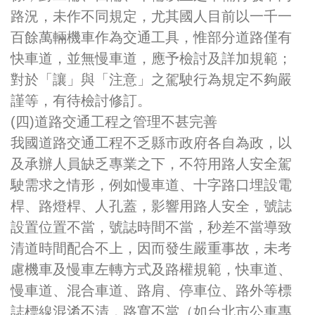
路況，未作不同規定，尤其國人目前以一千一
百餘萬輛機車作為交通工具，惟部分道路僅有
快車道，並無慢車道，應予檢討及詳加規範；
對於「讓」與「注意」之駕駛行為規定不夠嚴
謹等，有待檢討修訂。
(四)道路交通工程之管理不甚完善
我國道路交通工程不乏縣市政府各自為政，以
及承辦人員缺乏專業之下，不符用路人安全駕
駛需求之情形，例如慢車道、十字路口埋設電
桿、路燈桿、人孔蓋，影響用路人安全，號誌
設置位置不當，號誌時間不當，秒差不當導致
清道時間配合不上，因而發生嚴重事故，未考
慮機車及慢車左轉方式及路權規範，快車道、
慢車道、混合車道、路肩、停車位、路外等標
誌標線混淆不清，路寬不當（如台北市公車專