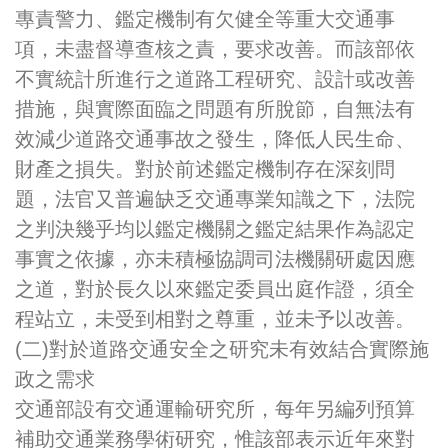
專責警力、鑑定機制有欠健全等重大交通事
項，未盡督導查核之責，要求改善。而該部依
不實統計所進行之道路工程研究、設計或改善
措施，與實際面臨之問題有所脫節，自無法有
效減少道路交通事故之發生，降低人民生命、
財產之損失。對於前述鑑定機制存在深刻問
題，法官又普遍缺乏交通專業知識之下，法院
之判決幾乎均以鑑定機關之鑑定結果作為認定
事實之依據，亦未積極協調司法機關研處因應
之道，對於長久以來鑑定委員出庭作證，須全
程站立，未受到相對之尊重，並未予以改善。
(二)對於道路交通安全之研究未有效結合實際施
政之需求
交通部設有交通運輸研究所，每年另編列預算
補助交通業務學術研究，惟該部表示近年來對