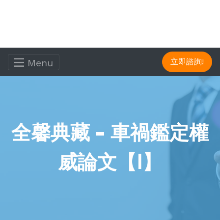
Menu
立即諮詢!
全馨典藏 - 車禍鑑定權
威論文【Ⅰ】