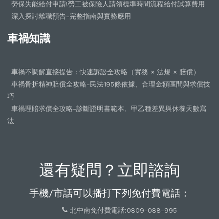
勞保失能給付申請!勞工被保險人請領標準時間流程給付試算費用
深入探討離職預告-完整指南與實務應用
車禍知識
車禍不調解直接提告：快速訴訟全攻略（實務 × 法規 × 賠償）
車禍骨折精神賠償全攻略-民法195條依據、合理金額區間與求償技
巧
車禍理賠求償全攻略-診斷證明書範本、甲乙種差異與休養天數寫
法
還有疑問？立即諮詢
手機/市話可以播打下列免付費電話：
北中南免付費電話:0809-088-995