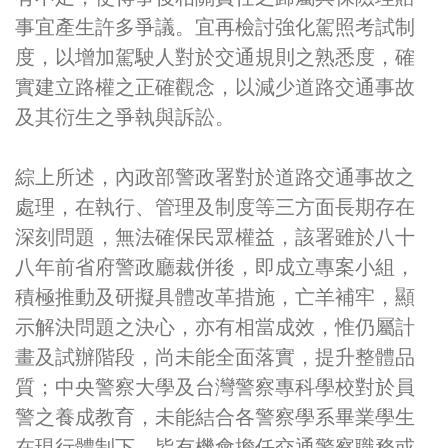
事宜產生許多爭議。宜再檢討強化駕照考試制
度，以增加駕駛人對於交通規則之熟悉度，確
實建立路權之正確觀念，以減少道路交通事故
及其衍生之爭執與訴訟。
綜上所述，內政部警政署對於道路交通事故之
處理，在執行、管理及制度等三方面長期存在
深刻問題，無法確保民眾權益，該署雖於八十
八年前省府警政廳裁併後，即成立專案小組，
積極推動及研擬具體改革措施，亡羊補牢，顯
示解決問題之決心，亦有相當成效，惟仍屬計
畫及試辦階段，尚未能全面落實，提升整體品
質；中央警察大學及台灣警察專科學校對於員
警之養成教育，未能結合各警察學系畢業學生
在現行體制下，皆有機會擔任交通警察職務或