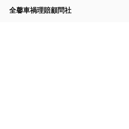
全馨車禍理賠顧問社