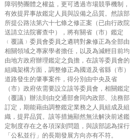
障弱勢團體之權益，更可透過市場競爭機制，
有效提昇事故鑑定人員與設備之品質。然該部
所提公路法第六十七條之修正案（已由行政院
送請立法院審查中），將有關省（市）鑑定
﹙覆議﹚委員會委員之遴聘對象修正為全部由
相關領域之專家學者擔任，以及為減輕目前均
由地方政府辦理鑑定之負擔，在該等委員會的
組織架構方面，調整修正為國道及省縣（市）
道路發生的肇事案件，得分別由中央及省
（市）政府依需要設立該等委員會，相關鑑定
（覆議）辦法則由交通部會同內政部、法務部
訂定，期能藉由調整鑑定業務之人員組成及組
織，提昇品質。該等措施顯然無法解決前述鑑
定制度存在之各項深刻問題，與該部認為採行
「公私並行」的長期發展方向亦有不符。